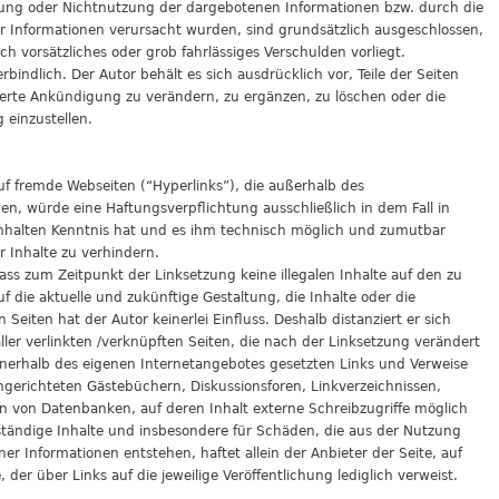
tzung oder Nichtnutzung der dargebotenen Informationen bzw. durch die
r Informationen verursacht wurden, sind grundsätzlich ausgeschlossen,
ch vorsätzliches oder grob fahrlässiges Verschulden vorliegt.
bindlich. Der Autor behält es sich ausdrücklich vor, Teile der Seiten
rte Ankündigung zu verändern, zu ergänzen, zu löschen oder die
 einzustellen.
auf fremde Webseiten (“Hyperlinks”), die außerhalb des
en, würde eine Haftungsverpflichtung ausschließlich in dem Fall in
 Inhalten Kenntnis hat und es ihm technisch möglich und zumutbar
r Inhalte zu verhindern.
dass zum Zeitpunkt der Linksetzung keine illegalen Inhalte auf den zu
 die aktuelle und zukünftige Gestaltung, die Inhalte oder die
Seiten hat der Autor keinerlei Einfluss. Deshalb distanziert er sich
aller verlinkten /verknüpften Seiten, die nach der Linksetzung verändert
 innerhalb des eigenen Internetangebotes gesetzten Links und Verweise
ngerichteten Gästebüchern, Diskussionsforen, Linkverzeichnissen,
en von Datenbanken, auf deren Inhalt externe Schreibzugriffe möglich
ollständige Inhalte und insbesondere für Schäden, die aus der Nutzung
r Informationen entstehen, haftet allein der Anbieter der Seite, auf
der über Links auf die jeweilige Veröffentlichung lediglich verweist.