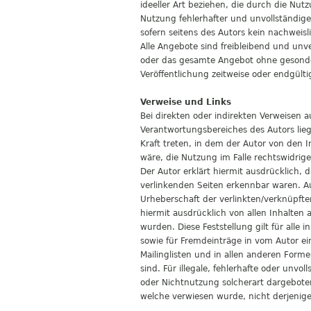
ideeller Art beziehen, die durch die Nu
Nutzung fehlerhafter und unvollständige
sofern seitens des Autors kein nachweisli
Alle Angebote sind freibleibend und unver
oder das gesamte Angebot ohne gesonde
Veröffentlichung zeitweise oder endgültig
Verweise und Links
Bei direkten oder indirekten Verweisen 
Verantwortungsbereiches des Autors lieg
Kraft treten, in dem der Autor von den
wäre, die Nutzung im Falle rechtswidrige
Der Autor erklärt hiermit ausdrücklich, 
verlinkenden Seiten erkennbar waren. Auf
Urheberschaft der verlinkten/verknüpften 
hiermit ausdrücklich von allen Inhalten 
wurden. Diese Feststellung gilt für alle
sowie für Fremdeinträge in vom Autor ei
Mailinglisten und in allen anderen Form
sind. Für illegale, fehlerhafte oder unv
oder Nichtnutzung solcherart dargebotene
welche verwiesen wurde, nicht derjenige, 