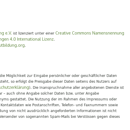
ng e.V.
Creative Commons Namensnennung
ist lizenziert unter einer
gen 4.0 International Lizenz
.
tbildung.org
.
die Möglichkeit zur Eingabe persönlicher oder geschäftlicher Daten
eht, so erfolgt die Preisgabe dieser Daten seitens des Nutzers auf
chutzerklärung
). Die Inanspruchnahme aller angebotenen Dienste ist
ar – auch ohne Angabe solcher Daten bzw. unter Angabe
onyms gestattet. Die Nutzung der im Rahmen des Impressums oder
n Kontaktdaten wie Postanschriften, Telefon- und Faxnummern sowie
ung von nicht ausdrücklich angeforderten Informationen ist nicht
e Versender von sogenannten Spam-Mails bei Verstössen gegen dieses