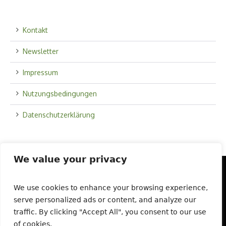
Kontakt
Newsletter
Impressum
Nutzungsbedingungen
Datenschutzerklärung
We value your privacy
We use cookies to enhance your browsing experience,
Startseite
Über uns
Schaugarten
serve personalized ads or content, and analyze our
Saatgut und Vielfalt
Veranstaltungen
traffic. By clicking "Accept All", you consent to our use
of cookies.