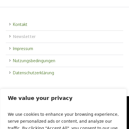
Kontakt
Newsletter
Impressum
Nutzungsbedingungen
Datenschutzerklärung
We value your privacy
We use cookies to enhance your browsing experience,
Startseite
Über uns
Schaugarten
serve personalized ads or content, and analyze our
Saatgut und Vielfalt
Veranstaltungen
traffic. By clicking "Accept All", you consent to our use